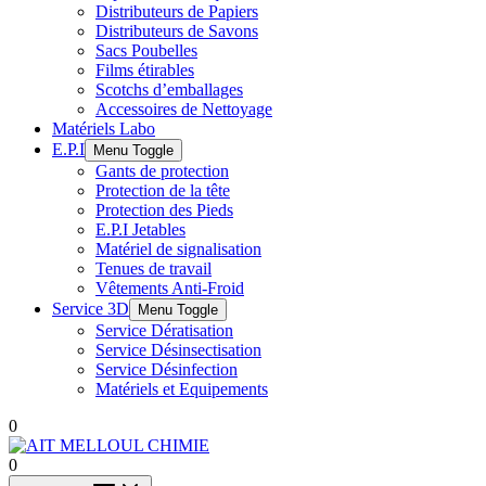
Distributeurs de Papiers
Distributeurs de Savons
Sacs Poubelles
Films étirables
Scotchs d’emballages
Accessoires de Nettoyage
Matériels Labo
E.P.I
Menu Toggle
Gants de protection
Protection de la tête
Protection des Pieds
E.P.I Jetables
Matériel de signalisation
Tenues de travail
Vêtements Anti-Froid
Service 3D
Menu Toggle
Service Dératisation
Service Désinsectisation
Service Désinfection
Matériels et Equipements
0
0