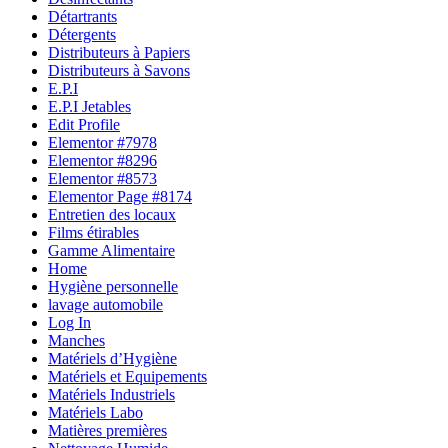
Détartrants
Détergents
Distributeurs à Papiers
Distributeurs à Savons
E.P.I
E.P.I Jetables
Edit Profile
Elementor #7978
Elementor #8296
Elementor #8573
Elementor Page #8174
Entretien des locaux
Films étirables
Gamme Alimentaire
Home
Hygiène personnelle
lavage automobile
Log In
Manches
Matériels d’Hygiène
Matériels et Equipements
Matériels Industriels
Matériels Labo
Matières premières