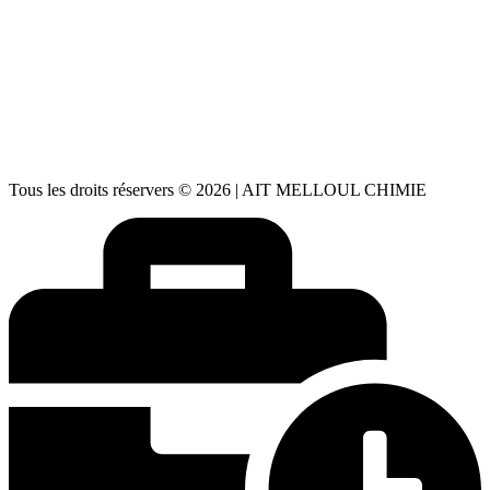
Usine: Parc Haliopolis - Agadir - Maroc
📱
06 66 71 59 91
| 📞
05 28 24 88 73
aitmelloulchimie@gmail.com
✉️
aitmelloulchimie1@gmail.com
Lundi – Vendredi : 08h30 – 18h00
🕒
Samedi : 08h00 – 13h00 Dimanche : Fermé
Tous les droits réservers © 2026 | AIT MELLOUL CHIMIE