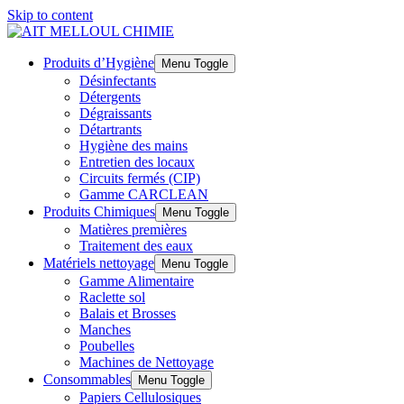
Skip to content
Produits d’Hygiène
Menu Toggle
Désinfectants
Détergents
Dégraissants
Détartrants
Hygiène des mains
Entretien des locaux
Circuits fermés (CIP)
Gamme CARCLEAN
Produits Chimiques
Menu Toggle
Matières premières
Traitement des eaux
Matériels nettoyage
Menu Toggle
Gamme Alimentaire
Raclette sol
Balais et Brosses
Manches
Poubelles
Machines de Nettoyage
Consommables
Menu Toggle
Papiers Cellulosiques