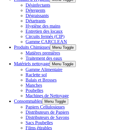
Désinfectants
Détergents
Dégraissants
Détartrants
Hygiène des mains
Entretien des locaux
Circuits fermés (CIP)
Gamme CARCLEAN
Produits Chimiques
Menu Toggle
Matières premières
Traitement des eaux
Matériels nettoyage
Menu Toggle
Gamme Alimentaire
Raclette sol
Balais et Brosses
Manches
Poubelles
Machines de Nettoyage
Consommables
Menu Toggle
Papiers Cellulosiques
Distributeurs de Papiers
Distributeurs de Savons
Sacs Poubelles
Films étirables