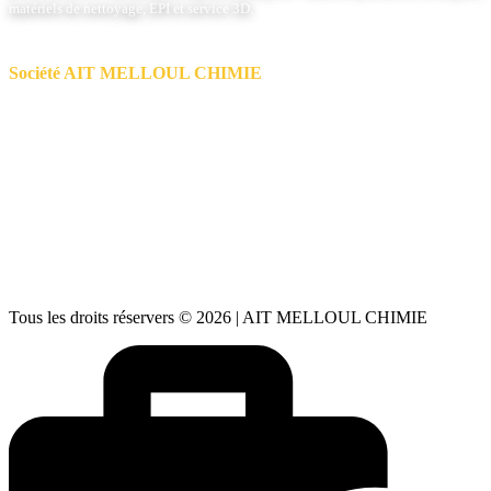
matériels de nettoyage, EPI et service 3D.
Société AIT MELLOUL CHIMIE
📍
Admin: Zone Industrielle Lot 32 - Ait Melloul
Usine: Parc Haliopolis - Agadir - Maroc
📱
06 66 71 59 91
| 📞
05 28 24 88 73
aitmelloulchimie@gmail.com
✉️
aitmelloulchimie1@gmail.com
Lundi – Vendredi : 08h30 – 18h00
🕒
Samedi : 08h00 – 13h00 Dimanche : Fermé
Tous les droits réservers © 2026 | AIT MELLOUL CHIMIE