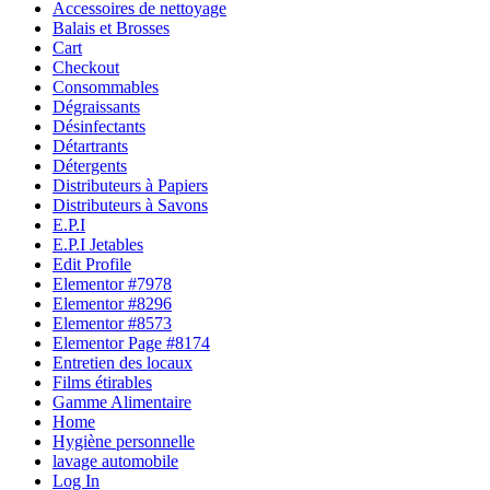
Accessoires de nettoyage
Balais et Brosses
Cart
Checkout
Consommables
Dégraissants
Désinfectants
Détartrants
Détergents
Distributeurs à Papiers
Distributeurs à Savons
E.P.I
E.P.I Jetables
Edit Profile
Elementor #7978
Elementor #8296
Elementor #8573
Elementor Page #8174
Entretien des locaux
Films étirables
Gamme Alimentaire
Home
Hygiène personnelle
lavage automobile
Log In