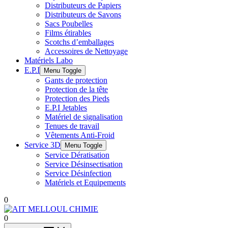
Distributeurs de Papiers
Distributeurs de Savons
Sacs Poubelles
Films étirables
Scotchs d’emballages
Accessoires de Nettoyage
Matériels Labo
E.P.I
Menu Toggle
Gants de protection
Protection de la tête
Protection des Pieds
E.P.I Jetables
Matériel de signalisation
Tenues de travail
Vêtements Anti-Froid
Service 3D
Menu Toggle
Service Dératisation
Service Désinsectisation
Service Désinfection
Matériels et Equipements
0
0