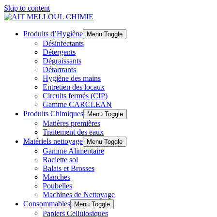
Skip to content
Produits d’Hygiène
Menu Toggle
Désinfectants
Détergents
Dégraissants
Détartrants
Hygiène des mains
Entretien des locaux
Circuits fermés (CIP)
Gamme CARCLEAN
Produits Chimiques
Menu Toggle
Matières premières
Traitement des eaux
Matériels nettoyage
Menu Toggle
Gamme Alimentaire
Raclette sol
Balais et Brosses
Manches
Poubelles
Machines de Nettoyage
Consommables
Menu Toggle
Papiers Cellulosiques