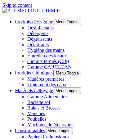
Skip to content
Produits d’Hygiène
Menu Toggle
Désinfectants
Détergents
Dégraissants
Détartrants
Hygiène des mains
Entretien des locaux
Circuits fermés (CIP)
Gamme CARCLEAN
Produits Chimiques
Menu Toggle
Matières premières
Traitement des eaux
Matériels nettoyage
Menu Toggle
Gamme Alimentaire
Raclette sol
Balais et Brosses
Manches
Poubelles
Machines de Nettoyage
Consommables
Menu Toggle
Papiers Cellulosiques