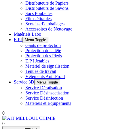
Distributeurs de Papiers
Distributeurs de Savons
Sacs Poubelles
Films étirables
Scotchs d’emballages
Accessoires de Nettoyage
Matériels Labo
E.P.I
Menu Toggle
Gants de protection
Protection de la tête
Protection des Pieds
E.P.I Jetables
Matériel de signalisation
Tenues de travail
Vêtements Anti-Froid
Service 3D
Menu Toggle
Service Dératisation
Service Désinsectisation
Service Désinfection
Matériels et Equipements
0
0