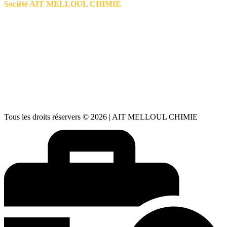
Société AIT MELLOUL CHIMIE
📍
Admin: Zone Industrielle Lot 32 - Ait Melloul
Usine: Parc Haliopolis - Agadir - Maroc
📱
06 66 71 59 91
| 📞
05 28 24 88 73
aitmelloulchimie@gmail.com
✉️
aitmelloulchimie1@gmail.com
Lundi – Vendredi : 08h30 – 18h00
🕒
Samedi : 08h00 – 13h00 Dimanche : Fermé
Tous les droits réservers © 2026 | AIT MELLOUL CHIMIE