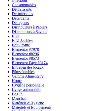
Checkout
Consommables
Dégraissants
Désinfectants
Détartrants
Détergents
Distributeurs à Papiers
Distributeurs à Savons
E.P.I
E.P.I Jetables
Edit Profile
Elementor #7978
Elementor #8296
Elementor #8573
Elementor Page #8174
Entretien des locaux
Films étirables
Gamme Alimentaire
Home
Hygiène personnelle
lavage automobile
Log In
Manches
Matériels d’Hygiène
Matériels et Equipements