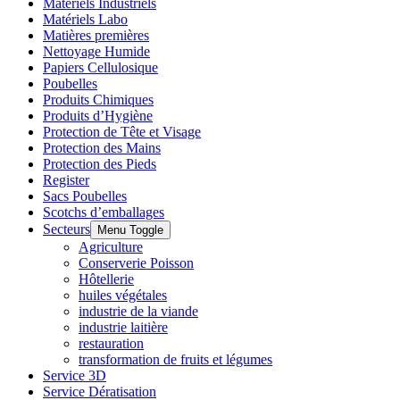
Matériels Industriels
Matériels Labo
Matières premières
Nettoyage Humide
Papiers Cellulosique
Poubelles
Produits Chimiques
Produits d’Hygiène
Protection de Tête et Visage
Protection des Mains
Protection des Pieds
Register
Sacs Poubelles
Scotchs d’emballages
Secteurs
Menu Toggle
Agriculture
Conserverie Poisson
Hôtellerie
huiles végétales
industrie de la viande
industrie laitière
restauration
transformation de fruits et légumes
Service 3D
Service Dératisation