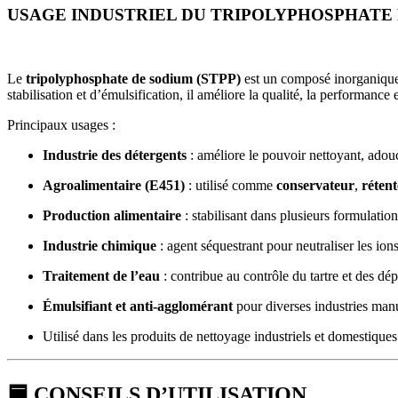
USAGE INDUSTRIEL DU TRIPOLYPHOSPHATE
Le
tripolyphosphate de sodium (STPP)
est un composé inorganique p
stabilisation et d’émulsification, il améliore la qualité, la performance e
Principaux usages :
Industrie des détergents
: améliore le pouvoir nettoyant, adoucit
Agroalimentaire (E451)
: utilisé comme
conservateur
,
réten
Production alimentaire
: stabilisant dans plusieurs formulation
Industrie chimique
: agent séquestrant pour neutraliser les ion
Traitement de l’eau
: contribue au contrôle du tartre et des dé
Émulsifiant et anti-agglomérant
pour diverses industries manu
Utilisé dans les produits de nettoyage industriels et domestiques
🟦 CONSEILS D’UTILISATION