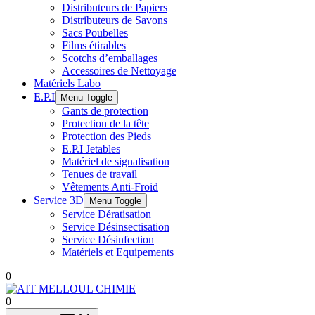
Distributeurs de Papiers
Distributeurs de Savons
Sacs Poubelles
Films étirables
Scotchs d’emballages
Accessoires de Nettoyage
Matériels Labo
E.P.I
Menu Toggle
Gants de protection
Protection de la tête
Protection des Pieds
E.P.I Jetables
Matériel de signalisation
Tenues de travail
Vêtements Anti-Froid
Service 3D
Menu Toggle
Service Dératisation
Service Désinsectisation
Service Désinfection
Matériels et Equipements
0
0