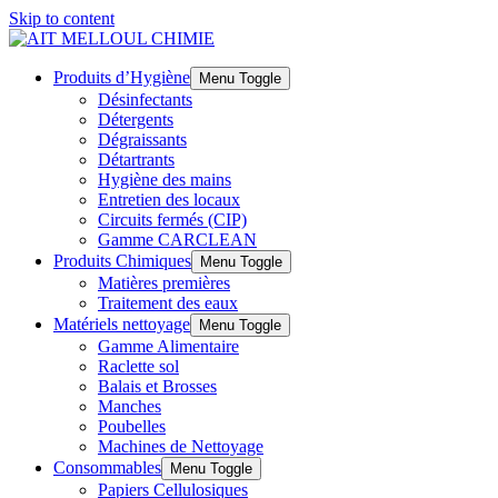
Skip to content
Produits d’Hygiène
Menu Toggle
Désinfectants
Détergents
Dégraissants
Détartrants
Hygiène des mains
Entretien des locaux
Circuits fermés (CIP)
Gamme CARCLEAN
Produits Chimiques
Menu Toggle
Matières premières
Traitement des eaux
Matériels nettoyage
Menu Toggle
Gamme Alimentaire
Raclette sol
Balais et Brosses
Manches
Poubelles
Machines de Nettoyage
Consommables
Menu Toggle
Papiers Cellulosiques