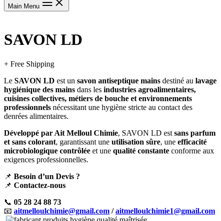
Main Menu
SAVON LD
+ Free Shipping
Le
SAVON LD
est un
savon antiseptique mains
destiné au
lavage
hygiénique des mains
dans les
industries agroalimentaires,
cuisines collectives, métiers de bouche et environnements
professionnels
nécessitant une hygiène stricte au contact des
denrées alimentaires.
Développé par Ait Melloul Chimie
, SAVON LD est
sans parfum
et sans colorant
, garantissant une
utilisation sûre
, une
efficacité
microbiologique contrôlée
et une
qualité constante
conforme aux
exigences professionnelles.
📌
Besoin d’un Devis ?
📌
Contactez-nous
📞
05 28 24 88 73
📧
aitmelloulchimie@gmail.com
/
aitmelloulchimie1@gmail.com