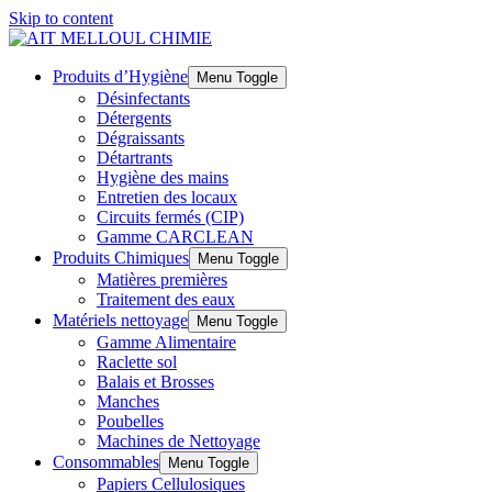
Skip to content
Produits d’Hygiène
Menu Toggle
Désinfectants
Détergents
Dégraissants
Détartrants
Hygiène des mains
Entretien des locaux
Circuits fermés (CIP)
Gamme CARCLEAN
Produits Chimiques
Menu Toggle
Matières premières
Traitement des eaux
Matériels nettoyage
Menu Toggle
Gamme Alimentaire
Raclette sol
Balais et Brosses
Manches
Poubelles
Machines de Nettoyage
Consommables
Menu Toggle
Papiers Cellulosiques