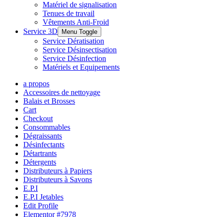
Matériel de signalisation
Tenues de travail
Vêtements Anti-Froid
Service 3D
Menu Toggle
Service Dératisation
Service Désinsectisation
Service Désinfection
Matériels et Equipements
a propos
Accessoires de nettoyage
Balais et Brosses
Cart
Checkout
Consommables
Dégraissants
Désinfectants
Détartrants
Détergents
Distributeurs à Papiers
Distributeurs à Savons
E.P.I
E.P.I Jetables
Edit Profile
Elementor #7978