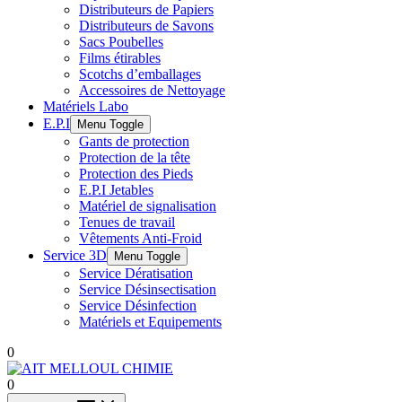
Distributeurs de Papiers
Distributeurs de Savons
Sacs Poubelles
Films étirables
Scotchs d’emballages
Accessoires de Nettoyage
Matériels Labo
E.P.I
Menu Toggle
Gants de protection
Protection de la tête
Protection des Pieds
E.P.I Jetables
Matériel de signalisation
Tenues de travail
Vêtements Anti-Froid
Service 3D
Menu Toggle
Service Dératisation
Service Désinsectisation
Service Désinfection
Matériels et Equipements
0
0