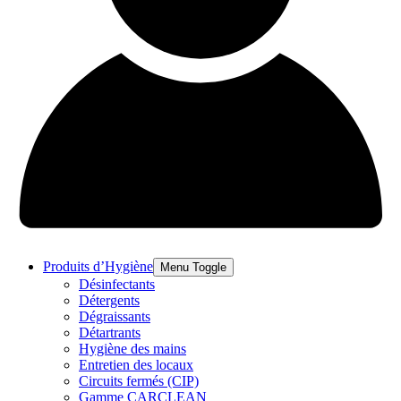
Produits d’Hygiène
Menu Toggle
Désinfectants
Détergents
Dégraissants
Détartrants
Hygiène des mains
Entretien des locaux
Circuits fermés (CIP)
Gamme CARCLEAN