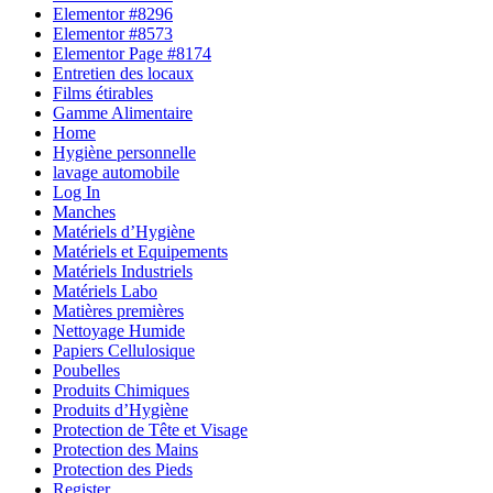
Elementor #8296
Elementor #8573
Elementor Page #8174
Entretien des locaux
Films étirables
Gamme Alimentaire
Home
Hygiène personnelle
lavage automobile
Log In
Manches
Matériels d’Hygiène
Matériels et Equipements
Matériels Industriels
Matériels Labo
Matières premières
Nettoyage Humide
Papiers Cellulosique
Poubelles
Produits Chimiques
Produits d’Hygiène
Protection de Tête et Visage
Protection des Mains
Protection des Pieds
Register