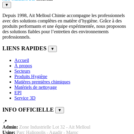
▼
Depuis 1998, Ait Melloul Chimie accompagne les professionnels
avec des solutions complètes en matière d’hygiène. Grâce à des
produits performants et une équipe expérimentée, nous proposons
des solutions fiables pour l’entretien des environnements
professionnels.
LIENS RAPIDES
▼
Accueil
À propos
Secteurs
Produits Hygiène
Matières premières chimiques
Matériels de nettoyage
EPI
Service 3D
INFO OFFICIELLE
▼
📍
Admin:
Zone Industrielle Lot 32 - Ait Melloul
Usine:
Parc Haliopolis - Agadir - Maroc