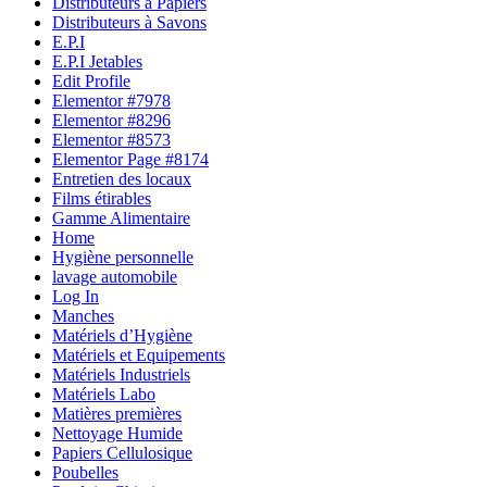
Distributeurs à Papiers
Distributeurs à Savons
E.P.I
E.P.I Jetables
Edit Profile
Elementor #7978
Elementor #8296
Elementor #8573
Elementor Page #8174
Entretien des locaux
Films étirables
Gamme Alimentaire
Home
Hygiène personnelle
lavage automobile
Log In
Manches
Matériels d’Hygiène
Matériels et Equipements
Matériels Industriels
Matériels Labo
Matières premières
Nettoyage Humide
Papiers Cellulosique
Poubelles