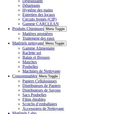
Dégraissants
Détartrants
Hygiène des mains
Entretien des locaux
Circuits fermés (CIP)
Gamme CARCLEAN
Produits Chimiques
Menu Toggle
Matières premières
Traitement des eaux
Matériels nettoyage
Menu Toggle
Gamme Alimentaire
Raclette sol
Balais et Brosses
Manches
Poubelles
Machines de Nettoyage
Consommables
Menu Toggle
Papiers Cellulosiques
Distributeurs de Papiers
Distributeurs de Savons
Sacs Poubelles
Films étirables
Scotchs d’emballages
Accessoires de Nettoyage
Matériels Labo