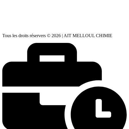
aitmelloulchimie@gmail.com
✉️
aitmelloulchimie1@gmail.com
Lundi – Vendredi : 08h30 – 18h00
🕒
Samedi : 08h00 – 13h00 Dimanche : Fermé
Tous les droits réservers © 2026 | AIT MELLOUL CHIMIE