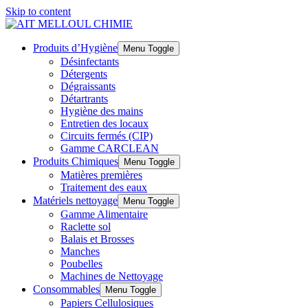
Skip to content
Produits d’Hygiène
Menu Toggle
Désinfectants
Détergents
Dégraissants
Détartrants
Hygiène des mains
Entretien des locaux
Circuits fermés (CIP)
Gamme CARCLEAN
Produits Chimiques
Menu Toggle
Matières premières
Traitement des eaux
Matériels nettoyage
Menu Toggle
Gamme Alimentaire
Raclette sol
Balais et Brosses
Manches
Poubelles
Machines de Nettoyage
Consommables
Menu Toggle
Papiers Cellulosiques