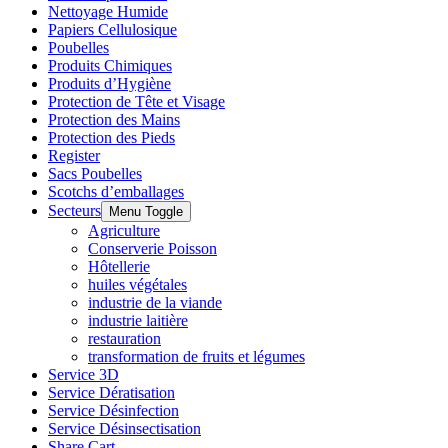
Nettoyage Humide
Papiers Cellulosique
Poubelles
Produits Chimiques
Produits d’Hygiène
Protection de Tête et Visage
Protection des Mains
Protection des Pieds
Register
Sacs Poubelles
Scotchs d’emballages
Secteurs
Menu Toggle
Agriculture
Conserverie Poisson
Hôtellerie
huiles végétales
industrie de la viande
industrie laitière
restauration
transformation de fruits et légumes
Service 3D
Service Dératisation
Service Désinfection
Service Désinsectisation
Share Cart