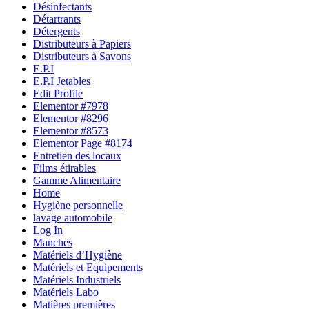
Désinfectants
Détartrants
Détergents
Distributeurs à Papiers
Distributeurs à Savons
E.P.I
E.P.I Jetables
Edit Profile
Elementor #7978
Elementor #8296
Elementor #8573
Elementor Page #8174
Entretien des locaux
Films étirables
Gamme Alimentaire
Home
Hygiène personnelle
lavage automobile
Log In
Manches
Matériels d’Hygiène
Matériels et Equipements
Matériels Industriels
Matériels Labo
Matières premières