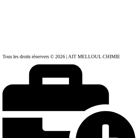
Usine: Parc Haliopolis - Agadir - Maroc
📱
06 66 71 59 91
| 📞
05 28 24 88 73
aitmelloulchimie@gmail.com
✉️
aitmelloulchimie1@gmail.com
Lundi – Vendredi : 08h30 – 18h00
🕒
Samedi : 08h00 – 13h00 Dimanche : Fermé
Tous les droits réservers © 2026 | AIT MELLOUL CHIMIE