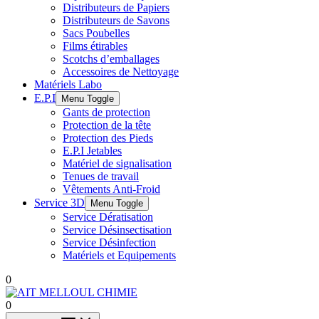
Distributeurs de Papiers
Distributeurs de Savons
Sacs Poubelles
Films étirables
Scotchs d’emballages
Accessoires de Nettoyage
Matériels Labo
E.P.I
Menu Toggle
Gants de protection
Protection de la tête
Protection des Pieds
E.P.I Jetables
Matériel de signalisation
Tenues de travail
Vêtements Anti-Froid
Service 3D
Menu Toggle
Service Dératisation
Service Désinsectisation
Service Désinfection
Matériels et Equipements
0
0