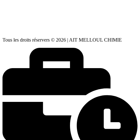
aitmelloulchimie@gmail.com
✉️
aitmelloulchimie1@gmail.com
Lundi – Vendredi : 08h30 – 18h00
🕒
Samedi : 08h00 – 13h00 Dimanche : Fermé
Tous les droits réservers © 2026 | AIT MELLOUL CHIMIE