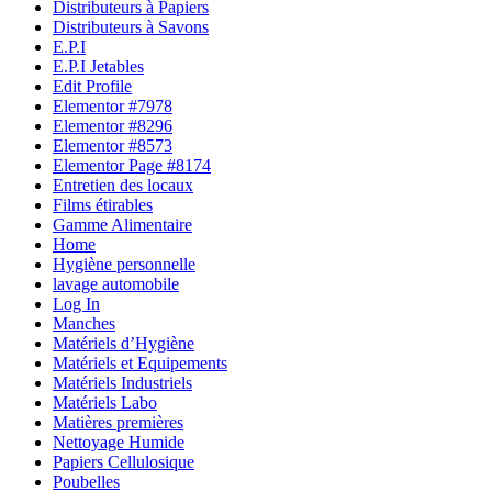
Distributeurs à Papiers
Distributeurs à Savons
E.P.I
E.P.I Jetables
Edit Profile
Elementor #7978
Elementor #8296
Elementor #8573
Elementor Page #8174
Entretien des locaux
Films étirables
Gamme Alimentaire
Home
Hygiène personnelle
lavage automobile
Log In
Manches
Matériels d’Hygiène
Matériels et Equipements
Matériels Industriels
Matériels Labo
Matières premières
Nettoyage Humide
Papiers Cellulosique
Poubelles