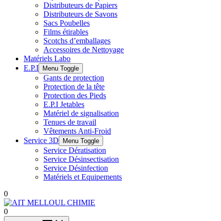
Distributeurs de Papiers
Distributeurs de Savons
Sacs Poubelles
Films étirables
Scotchs d’emballages
Accessoires de Nettoyage
Matériels Labo
E.P.I
Menu Toggle
Gants de protection
Protection de la tête
Protection des Pieds
E.P.I Jetables
Matériel de signalisation
Tenues de travail
Vêtements Anti-Froid
Service 3D
Menu Toggle
Service Dératisation
Service Désinsectisation
Service Désinfection
Matériels et Equipements
0
0