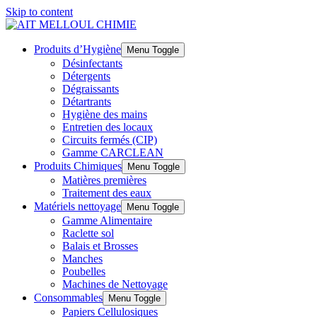
Skip to content
Produits d’Hygiène
Menu Toggle
Désinfectants
Détergents
Dégraissants
Détartrants
Hygiène des mains
Entretien des locaux
Circuits fermés (CIP)
Gamme CARCLEAN
Produits Chimiques
Menu Toggle
Matières premières
Traitement des eaux
Matériels nettoyage
Menu Toggle
Gamme Alimentaire
Raclette sol
Balais et Brosses
Manches
Poubelles
Machines de Nettoyage
Consommables
Menu Toggle
Papiers Cellulosiques