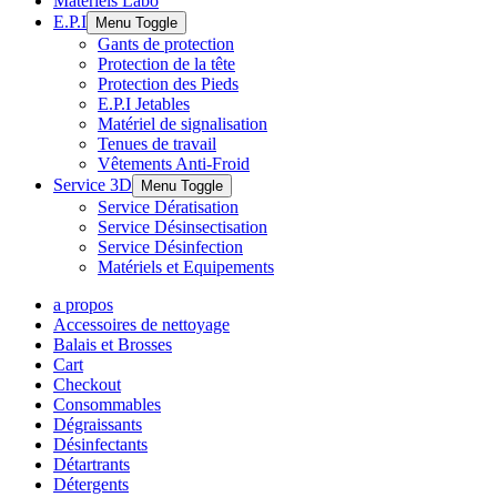
Matériels Labo
E.P.I
Menu Toggle
Gants de protection
Protection de la tête
Protection des Pieds
E.P.I Jetables
Matériel de signalisation
Tenues de travail
Vêtements Anti-Froid
Service 3D
Menu Toggle
Service Dératisation
Service Désinsectisation
Service Désinfection
Matériels et Equipements
a propos
Accessoires de nettoyage
Balais et Brosses
Cart
Checkout
Consommables
Dégraissants
Désinfectants
Détartrants
Détergents