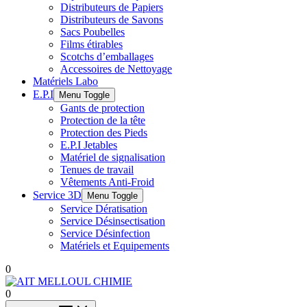
Distributeurs de Papiers
Distributeurs de Savons
Sacs Poubelles
Films étirables
Scotchs d’emballages
Accessoires de Nettoyage
Matériels Labo
E.P.I
Menu Toggle
Gants de protection
Protection de la tête
Protection des Pieds
E.P.I Jetables
Matériel de signalisation
Tenues de travail
Vêtements Anti-Froid
Service 3D
Menu Toggle
Service Dératisation
Service Désinsectisation
Service Désinfection
Matériels et Equipements
0
0