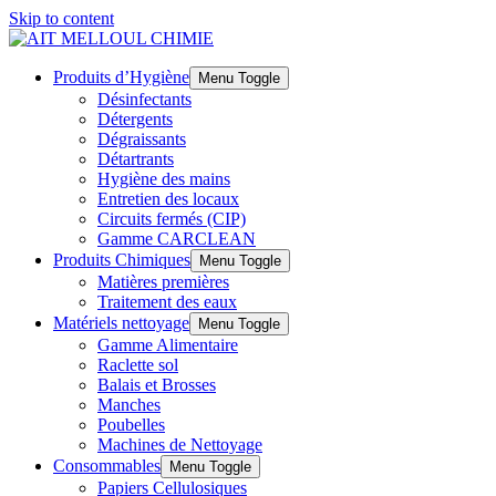
Skip to content
Produits d’Hygiène
Menu Toggle
Désinfectants
Détergents
Dégraissants
Détartrants
Hygiène des mains
Entretien des locaux
Circuits fermés (CIP)
Gamme CARCLEAN
Produits Chimiques
Menu Toggle
Matières premières
Traitement des eaux
Matériels nettoyage
Menu Toggle
Gamme Alimentaire
Raclette sol
Balais et Brosses
Manches
Poubelles
Machines de Nettoyage
Consommables
Menu Toggle
Papiers Cellulosiques