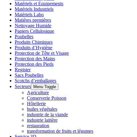
Matériels et Equipements
Matériels Industriels
Matériels Labo
Matières premières
Nettoyage Humide
Papiers Cellulosique
Poubelles
Produits Chimiques
Produits d’Hygiène
Protection de Tête et Visage
Protection des Mains
Protection des Pieds
Register
Sacs Poubelles
Scotchs d’emballages
Secteurs
Menu Toggle
Agriculture
Conserverie Poisson
Hôtellerie
huiles végétales
industrie de la viande
industrie laitière
restauration
transformation de fruits et légumes
Service 3D