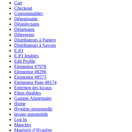
Cart
Checkout
Consommables
Dégraissants
Désinfectants
Détartrants
Détergents
Distributeurs à Papiers
Distributeurs à Savons
E.P.I
E.P.I Jetables
Edit Profile
Elementor #7978
Elementor #8296
Elementor #8573
Elementor Page #8174
Entretien des locaux
Films étirables
Gamme Alimentaire
Home
Hygiène personnelle
lavage automobile
Log In
Manches
Matériels d’Hygiène