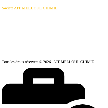
Société AIT MELLOUL CHIMIE
📍
Admin: Zone Industrielle Lot 32 - Ait Melloul
Usine: Parc Haliopolis - Agadir - Maroc
📱
06 66 71 59 91
| 📞
05 28 24 88 73
aitmelloulchimie@gmail.com
✉️
aitmelloulchimie1@gmail.com
Lundi – Vendredi : 08h30 – 18h00
🕒
Samedi : 08h00 – 13h00 Dimanche : Fermé
Tous les droits réservers © 2026 | AIT MELLOUL CHIMIE